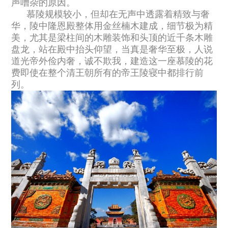
声嘈杂的原因。
慕陵规模较小，但却在无声中透露着精致与奢
华，陵中隆恩殿整体用金丝楠木建成，细节极为精
美，尤其是梁柱间的木雕装饰和头顶的近千条木雕
盘龙，站在殿中抬头仰望，当真是奢华至极，人说
道光帝外俭内奢，诚不欺我，建造这一座慕陵的花
费即使在整个清王朝所有的帝王陵寝中都排行前
列。