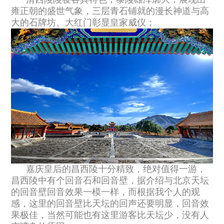
雍正朝的盛世气象，三层青石铺就的漫长神道与高
大的石牌坊、大红门彰显皇家威仪；
嘉庆皇后的昌西陵十分精致，绝对值得一游，
昌西陵中有个回音石和回音壁，据介绍与北京天坛
的回音壁回音效果一模一样，而根据我个人的观
感，这里的回音壁比天坛的回声还要明显，回音效
果极佳，当然可能也有这里游客比天坛少，没有人