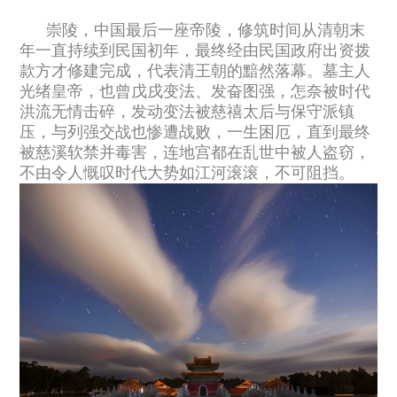
崇陵，中国最后一座帝陵，修筑时间从清朝末
年一直持续到民国初年，最终经由民国政府出资拨
款方才修建完成，代表清王朝的黯然落幕。墓主人
光绪皇帝，也曾戊戌变法、发奋图强，怎奈被时代
洪流无情击碎，发动变法被慈禧太后与保守派镇
压，与列强交战也惨遭战败，一生困厄，直到最终
被慈溪软禁并毒害，连地宫都在乱世中被人盗窃，
不由令人慨叹时代大势如江河滚滚，不可阻挡。