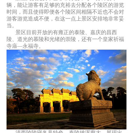
辆，能让游客有足够的充裕去分配各个陵区的游览
时间，而且使得即便各个陵区间相隔不近也不会对
游客游览造成不便，在这一点上景区安排地非常妥
当。
景区目前开放的有雍正的泰陵、嘉庆的昌西
陵、道光的慕陵和光绪的崇陵，还有一个皇家祈福
寺庙—永福寺。
清西陵陵寝各具特色，泰陵雄浑廓大，展现出