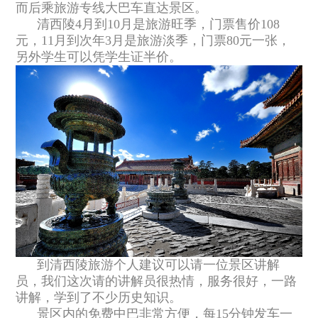
而后乘旅游专线大巴车直达景区。
清西陵4月到10月是旅游旺季，门票售价108
元，11月到次年3月是旅游淡季，门票80元一张，
另外学生可以凭学生证半价。
到清西陵旅游个人建议可以请一位景区讲解
员，我们这次请的讲解员很热情，服务很好，一路
讲解，学到了不少历史知识。
景区内的免费中巴非常方便，每15分钟发车一