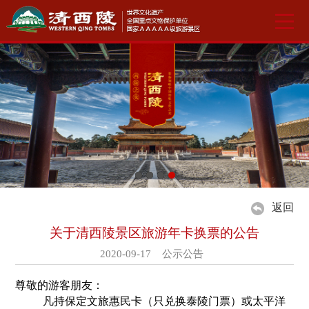
返回
关于清西陵景区旅游年卡换票的公告
2020-09-17 公示公告
尊敬的游客朋友：
凡持保定文旅惠民卡（只兑换泰陵门票）或太平洋