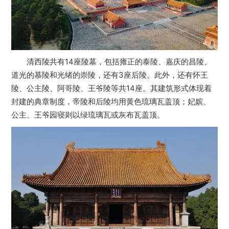
清西陵共有14座陵墓，包括雍正的泰陵、嘉庆的昌陵、
道光的慕陵和光绪的崇陵，还有3座后陵。此外，还有怀王
陵、公主陵、阿哥陵、王爷陵等共14座。其建筑形式体现着
封建的典章制度，帝陵和后陵均用黄色琉璃瓦盖顶；妃嫔、
公主、王爷园寝则以绿琉璃瓦或灰布瓦盖顶。