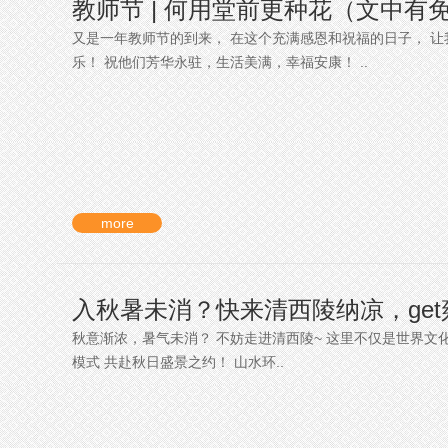
教师节 | 何用堂前更种花（文中有
又是一年教师节的到来， 在这个充满感恩和祝福的日子， 让
乐！ 祝他们芳华永驻，生活美满，幸福安康！ ..
more
入秋暑未消？快来清西陵纳凉，ge
秋意渐浓，暑气未消？ 不妨走进清西陵~ 这里不仅是世界文
模式 共赴秋日盛景之约！ 山水环..